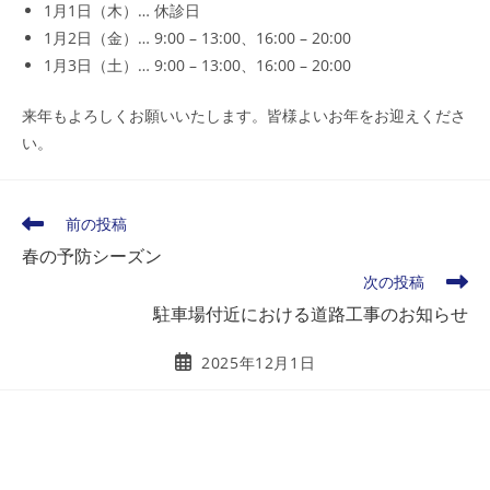
1月1日（木）… 休診日
1月2日（金）… 9:00 – 13:00、16:00 – 20:00
1月3日（土）… 9:00 – 13:00、16:00 – 20:00
来年もよろしくお願いいたします。皆様よいお年をお迎えくださ
い。
そ
前の投稿
の
春の予防シーズン
他
次の投稿
の
記
駐車場付近における道路工事のお知らせ
事
を
投
2025年12月1日
読
稿
む
公
開
日: