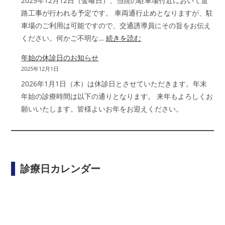
2025年12月12日（金曜日）、当院の駐車場付近において道
年
路工事が行われる予定です。 車両通行止めとなりますが、駐
度
車場のご利用は可能ですので、交通誘導員にその旨をお伝え
狂
:
ください。何かご不明な…
続きを読む
犬
駐
病
年始の休診日のお知らせ
車
予
2025年12月1日
場
防
2026年1月1日（木）は休診日とさせていただきます。年末
付
注
年始の診療時間は以下の通りとなります。 来年もよろしくお
近
射
願いいたします。皆様よいお年をお迎えください。
に
お
け
る
道
診療日カレンダー
路
工
事
の